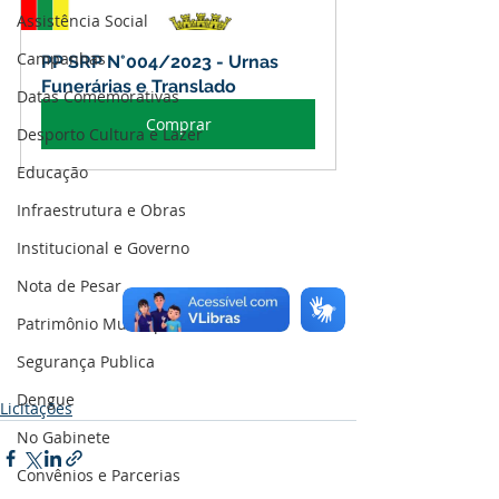
Assistência Social
Campanhas
PP SRP N°004/2023 - Urnas 
Funerárias e Translado
Datas Comemorativas
Comprar
Desporto Cultura e Lazer
Educação
Infraestrutura e Obras
Institucional e Governo
Nota de Pesar
Patrimônio Municipal
Segurança Publica
Dengue
Licitações
No Gabinete
Convênios e Parcerias