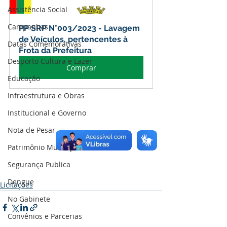
Assistência Social
Campanhas
PP SRP N°003/2023 - Lavagem 
de Veículos, pertencentes à 
Datas Comemorativas
Frota da Prefeitura
Desporto Cultura e Lazer
Comprar
Educação
Infraestrutura e Obras
Institucional e Governo
Nota de Pesar
Patrimônio Municipal
Segurança Publica
Dengue
Licitações
No Gabinete
Convênios e Parcerias