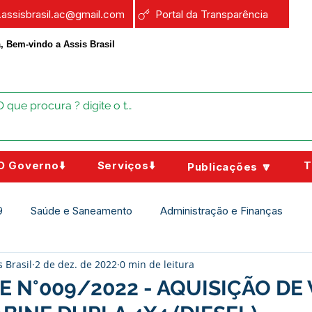
a.assisbrasil.ac@gmail.com
Portal da Transparência
, Bem-vindo a Assis Brasil
O Governo⬇️
Serviços⬇️
T
Publicações 🔽
9
Saúde e Saneamento
Administração e Finanças
s Brasil
2 de dez. de 2022
0 min de leitura
Assistência Social
Campanhas
Datas Comemorativas
 PE N°009/2022 - AQUISIÇÃO DE