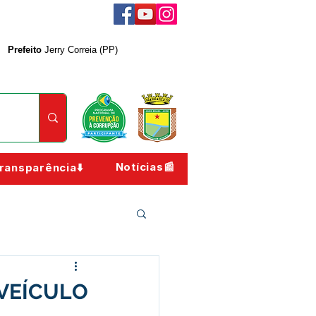
Prefeito
Jerry Correia (PP)
Notícias📰
ransparência⬇️
 VEÍCULO