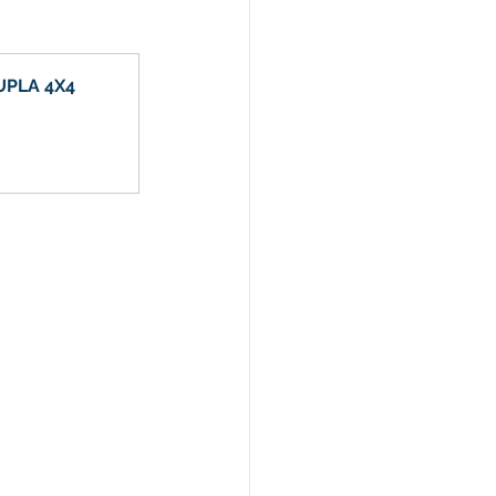
Nota de Pesar
UPLA 4X4 
rcerias
Defesa Civil
Concurso