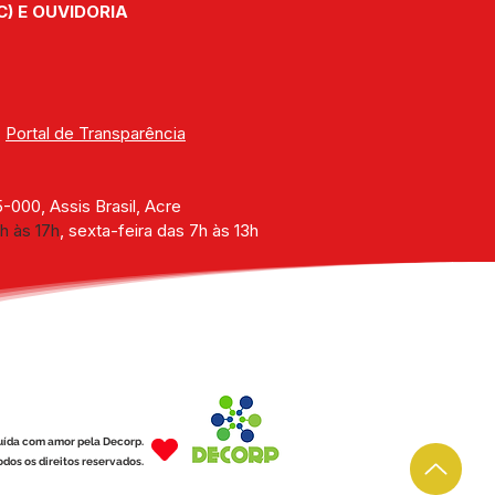
C) E OUVIDORIA
| 
Portal de Transparência
000, Assis Brasil, Acre
h às 17h
, sexta-feira das 7h às 13h
uída com amor pela Decorp.
dos os direitos reservados.