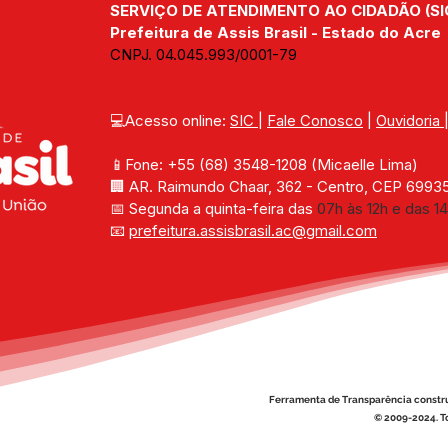
SERVIÇO DE ATENDIMENTO AO CIDADÃO (SI
Prefeitura de Assis Brasil - Estado do Acre
CNPJ. 04.045.993/0001-79
💻Acesso online: 
SIC 
| 
Fale Conosco
 | 
Ouvidoria
📱Fone: +55 (68) 
3548-1208 
(Micaelle Lima)
🏢 
AR. Raimundo Chaar, 362 - Centro, CEP 69935-
📅 Segunda a quinta-feira das 
07h às 12h e das 14
📧 
prefeitura.assisbrasil.ac
@gmail.com
Ferramenta de Transparência constr
© 2009-2024. To