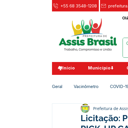
+55 68 3548-1208
prefeitur
Olá
🏘️Início
Município⬇️
Geral
Vacinômetro
COVID-1
Prefeitura de Assi
Agricultura e Meio Ambiente
Licitação: