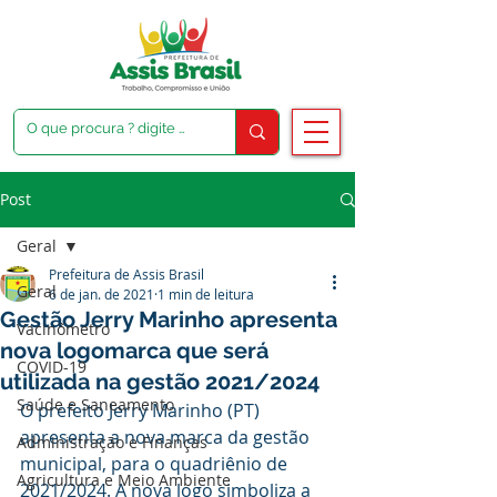
Post
Geral
Prefeitura de Assis Brasil
Geral
6 de jan. de 2021
1 min de leitura
Gestão Jerry Marinho apresenta
Vacinômetro
nova logomarca que será
COVID-19
utilizada na gestão 2021/2024
Saúde e Saneamento
O prefeito Jerry Marinho (PT) 
apresenta a nova marca da gestão 
Administração e Finanças
municipal, para o quadriênio de 
Agricultura e Meio Ambiente
2021/2024. A nova logo simboliza a 