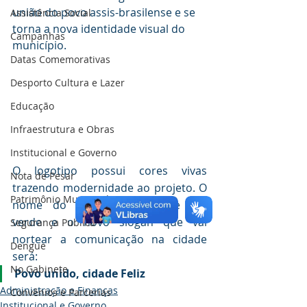
união do povo assis-brasilense e se 
Assistência Social
torna a nova identidade visual do 
Campanhas
município.
Datas Comemorativas
Desporto Cultura e Lazer
Educação
Infraestrutura e Obras
Institucional e Governo
O logotipo possui cores vivas 
Nota de Pesar
trazendo modernidade ao projeto. O 
Patrimônio Municipal
nome do município aparece em 
verde e o novo slogan que vai 
Segurança Publica
nortear a comunicação na cidade 
Dengue
será:
No Gabinete
Povo unido, cidade Feliz
Administração e Finanças
Convênios e Parcerias
Institucional e Governo