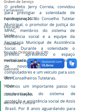
Ordem de Serviço
O prefeito Jerry Correia, convidou 
Carnavassis
para prestigiar a solenidade de 
reinauguração do Conselho Tutelar 
ExpoFronteira 2025
Municipal, o promotor de justiça do 
Educação
MPAC, membros do sistema de 
Saúde
assistência social e a equipe da 
Secretaria Municipal de Assistência 
Cidadania
Social. Durante a solenidade o 
Reunião Ordinária da (CIR)
prefeito apresentou o espaço 
revitalizado e anunciou a aquisição 
Prefeito em Ação
de novos equipamentos e 
Gabinete
computadores e um veículo para uso 
Obras
dos Conselheiros Tutelaras.
Saúde
“Demos um importante passo na 
modernização do sistema de 
Cultura e Eventos
proteção e assistência social de Assis 
Memória e Cultura
Brasil. Por 8 anos aguardando para 