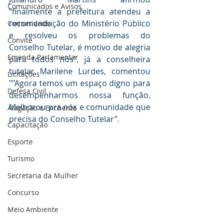
Comunicados e Avisos
“finalmente a prefeitura atendeu a 
recomendação do Ministério Público 
Comunidade
e resolveu os problemas do 
Convite
Conselho Tutelar, é motivo de alegria 
Emenda Parlamentar
para todos nós”, já a conselheira 
tutelar Marilene Lurdes, comentou 
Licitações
""Agora temos um espaço digno para 
Defesa Civil
desempenharmos nossa função. 
Melhorou pra nós e comunidade que 
Alagação e Enchente
precisa do Conselho Tutelar”.
Capacitação
Esporte
Turismo
Secretaria da Mulher
Concurso
Meio Ambiente