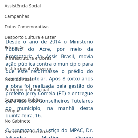
Assistência Social
Campanhas
Datas Comemorativas
Desporto Cultura e Lazer
Desde o ano de 2014 o Ministério 
Educação
Público do Acre, por meio da 
Promotoria de Assis Brasil, movia 
Infraestrutura e Obras
ação pública contra o município para 
Institucional e Governo
que este reformasse o prédio do 
Conselho Tutelar. Após 8 (oito) anos 
Nota de Pesar
a obra foi realizada pela gestão do 
Patrimônio Municipal
prefeito Jerry Correia (PT) e entregue 
Segurança Publica
para uso dos Conselheiros Tutelares 
do município, na manhã desta 
Dengue
quinta-feira, 16.
No Gabinete
O promotor de Justiça do MPAC, Dr. 
Convênios e Parcerias
Juliandro Martins afirmou 