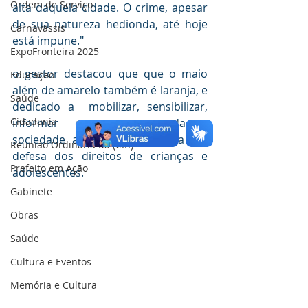
Ordem de Serviço
alta daquela cidade. O crime, apesar 
de sua natureza hedionda, até hoje 
Carnavassis
está impune."
ExpoFronteira 2025
o gestor destacou que que o maio 
Educação
além de amarelo também é laranja, e 
Saúde
dedicado a  mobilizar, sensibilizar, 
Cidadania
informar e convocar toda a 
sociedade a participar da luta em 
Reunião Ordinária da (CIR)
defesa dos direitos de crianças e 
Prefeito em Ação
adolescentes. 
Gabinete
Obras
Saúde
Cultura e Eventos
Memória e Cultura