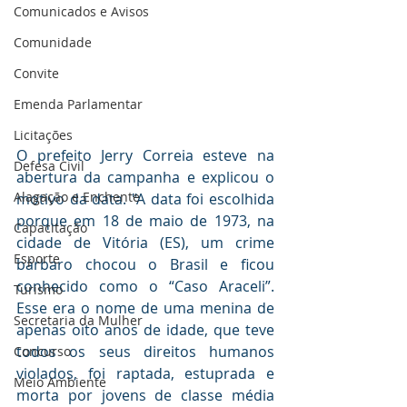
Comunicados e Avisos
Comunidade
Convite
Emenda Parlamentar
Licitações
O prefeito Jerry Correia esteve na 
Defesa Civil
abertura da campanha e explicou o 
Alagação e Enchente
motivo da data. "A data foi escolhida 
porque em 18 de maio de 1973, na 
Capacitação
cidade de Vitória (ES), um crime 
Esporte
bárbaro chocou o Brasil e ficou 
conhecido como o “Caso Araceli”. 
Turismo
Esse era o nome de uma menina de 
Secretaria da Mulher
apenas oito anos de idade, que teve 
todos os seus direitos humanos 
Concurso
violados, foi raptada, estuprada e 
Meio Ambiente
morta por jovens de classe média 