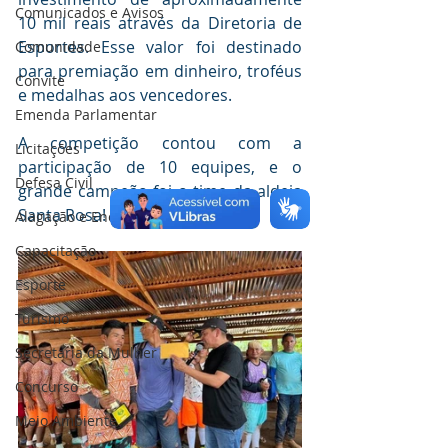
Comunicados e Avisos
10 mil reais através da Diretoria de 
Esportes. Esse valor foi destinado 
Comunidade
para premiação em dinheiro, troféus 
Convite
e medalhas aos vencedores.
Emenda Parlamentar
A competição contou com a 
Licitações
participação de 10 equipes, e o 
Defesa Civil
grande campeão foi o time da aldeia 
Santa Rosa!
Alagação e Enchente
Capacitação
Esporte
Turismo
Secretaria da Mulher
Concurso
Meio Ambiente