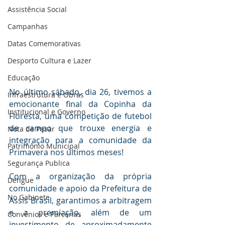
Assistência Social
Campanhas
Datas Comemorativas
Desporto Cultura e Lazer
Educação
No último sábado, dia 26, tivemos a 
Infraestrutura e Obras
emocionante final da Copinha da 
Institucional e Governo
Floresta, uma competição de futebol 
de campo que trouxe energia e 
Nota de Pesar
integração para a comunidade da 
Patrimônio Municipal
Primavera nos últimos meses!
Segurança Publica
Com a organização da própria 
Dengue
comunidade e apoio da Prefeitura de 
No Gabinete
Assis Brasil, garantimos a arbitragem 
e a premiação, além de um 
Convênios e Parcerias
investimento de aproximadamente 