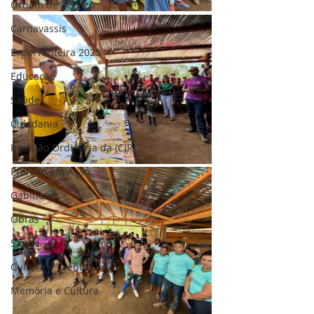
Ordem de Serviço
Carnavassis
ExpoFronteira 2025
Educação
Saúde
Cidadania
Reunião Ordinária da (CIR)
Prefeito em Ação
Gabinete
Obras
Saúde
Cultura e Eventos
Memória e Cultura