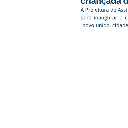
criançada 
Desporto Cultura e Lazer
E
A Prefeitura de Ass
para inaugurar o c
"povo unido, cidade 
Patrimônio Municipal
Segur
Comunicados e Avisos
Com
Alagação e Enchente
Capac