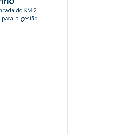
inho
Nota de Pesar
nçada do KM 2, 
para a gestão 
rcerias
Defesa Civil
Concurso