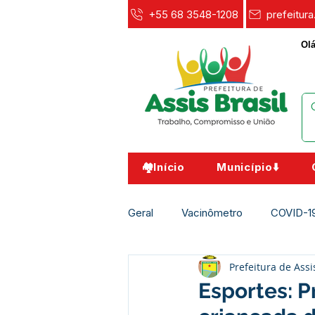
+55 68 3548-1208
prefeitur
Olá
🏘️Início
Município⬇️
Geral
Vacinômetro
COVID-1
Prefeitura de Assi
Agricultura e Meio Ambiente
Esportes: P