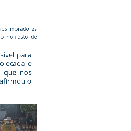
aos moradores 
o no rosto de 
ível para 
olecada e 
 que nos 
afirmou o 