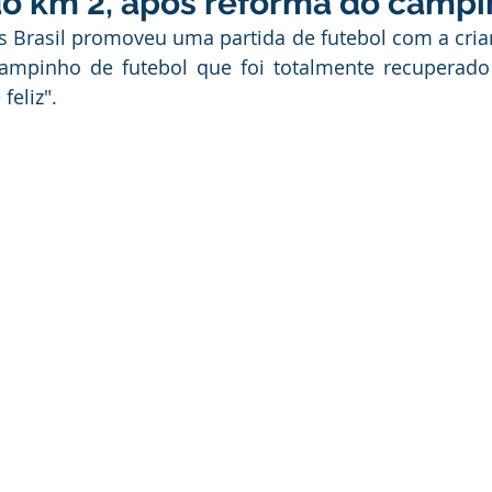
do km 2, após reforma do camp
ducação
Infraestrutura e Obras
Institucional e Governo
is Brasil promoveu uma partida de futebol com a cria
ampinho de futebol que foi totalmente recuperado 
feliz".
ança Publica
Dengue
No Gabinete
Convênios e Pa
unidade
Convite
Emenda Parlamentar
Licitações
itação
Esporte
Turismo
Secretaria da Mulher