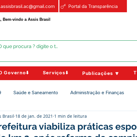
a.assisbrasil.ac@gmail.com
Portal da Transparência
, Bem-vindo a Assis Brasil
O Governo⬇️
Serviços⬇️
T
Publicações 🔽
9
Saúde e Saneamento
Administração e Finanças
s Brasil
18 de jan. de 2021
1 min de leitura
Assistência Social
Campanhas
Datas Comemorativas
refeitura viabiliza práticas espo