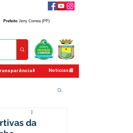
Prefeito
Jerry Correia (PP)
Notícias📰
ransparência⬇️
rtivas da