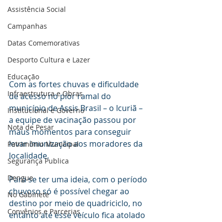
Assistência Social
Campanhas
Datas Comemorativas
Desporto Cultura e Lazer
Educação
Com as fortes chuvas e dificuldade 
Infraestrutura e Obras
de acesso no pior ramal do 
município de Assis Brasil – o Icuriã – 
Institucional e Governo
a equipe de vacinação passou por 
Nota de Pesar
maus momentos para conseguir 
levar imunização aos moradores da 
Patrimônio Municipal
localidade. 
Segurança Publica
Dengue
Para se ter uma ideia, com o período 
chuvoso só é possível chegar ao 
No Gabinete
destino por meio de quadriciclo, no 
Convênios e Parcerias
entanto até esse veículo fica atolado 