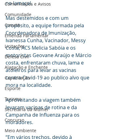
no lamaçal.
Comunicados e Avisos
Comunidade
Mas destemidos e com um 
Convite
propósito, a equipe formada pela 
Coordenadora de Imunização, 
Emenda Parlamentar
Ivanessa Cunha, Vacinador, Messy 
Licitações
Costa, ACS Melicia Sabóia e os 
motoristas Geovane Araújo e Márcio 
Defesa Civil
costa, enfrentaram chuva, lama e 
Alagação e Enchente
atoleiros para levar as vacinas 
contra Covid-19 ao publico alvo que 
Capacitação
mora na localidade.
Esporte
Turismo
Aproveitando a viagem também 
levaram vacinas de rotina e da 
Secretaria da Mulher
Campanha de Influenza para os 
Concurso
moradores.
Meio Ambiente
“Em vários trechos, devido à 