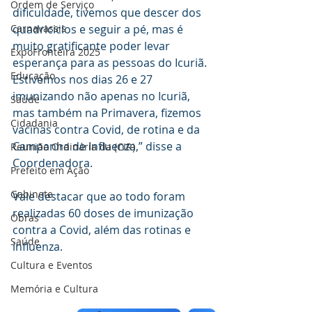
Ordem de Serviço
dificuldade, tivemos que descer dos 
Carnavassis
quadriciclos e seguir a pé, mas é 
muito gratificante poder levar 
ExpoFronteira 2025
esperança para as pessoas do Icuriã. 
Educação
Estivemos nos dias 26 e 27 
imunizando não apenas no Icuriã, 
Saúde
mas também na Primavera, fizemos 
Cidadania
vacinas contra Covid, de rotina e da 
Campanha de Influenza,” disse a 
Reunião Ordinária da (CIR)
Coordenadora.
Prefeito em Ação
Gabinete
Vale destacar que ao todo foram 
realizadas 60 doses de imunização 
Obras
contra a Covid, além das rotinas e 
Saúde
influenza.
Cultura e Eventos
Memória e Cultura