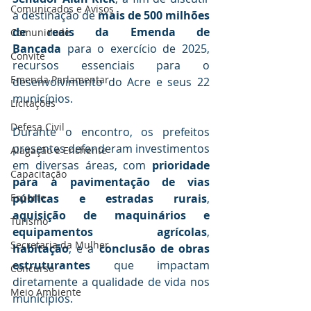
Comunicados e Avisos
a destinação de 
mais de 500 milhões 
de reais da Emenda de 
Comunidade
Bancada
 para o exercício de 2025, 
Convite
recursos essenciais para o 
Emenda Parlamentar
desenvolvimento do Acre e seus 22 
municípios.
Licitações
Defesa Civil
Durante o encontro, os prefeitos 
presentes defenderam investimentos 
Alagação e Enchente
em diversas áreas, com 
prioridade 
Capacitação
para a pavimentação de vias 
públicas e estradas rurais
, 
Esporte
aquisição de maquinários e 
Turismo
equipamentos agrícolas
, 
Secretaria da Mulher
habitação
, e a 
conclusão de obras 
estruturantes
 que impactam 
Concurso
diretamente a qualidade de vida nos 
Meio Ambiente
municípios.