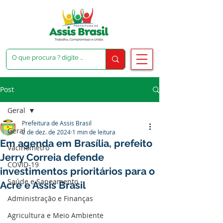
Post
Geral
Prefeitura de Assis Brasil
Geral
2 de dez. de 2024
1 min de leitura
Em agenda em Brasília, prefeito
Vacinômetro
Jerry Correia defende
COVID-19
investimentos prioritários para o
Saúde e Saneamento
Acre e Assis Brasil
Administração e Finanças
Agricultura e Meio Ambiente