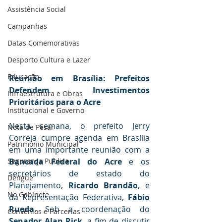
Assistência Social
Campanhas
Datas Comemorativas
Desporto Cultura e Lazer
Educação
Reunião em Brasília: Prefeitos 
Defendem Investimentos 
Infraestrutura e Obras
Prioritários para o Acre
Institucional e Governo
Nesta semana, o prefeito Jerry 
Nota de Pesar
Correia cumpre agenda em Brasília 
Patrimônio Municipal
em uma importante reunião com a 
Bancada Federal do Acre
 e os 
Segurança Publica
secretários de estado do 
Dengue
Planejamento, 
Ricardo Brandão
, e 
No Gabinete
da Representação Federativa, 
Fábio 
Rueda
. Sob a coordenação do 
Convênios e Parcerias
Senador Alan Rick
, a fim de discutir 