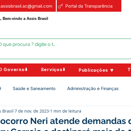
a.assisbrasil.ac@gmail.com
Portal da Transparência
, Bem-vindo a Assis Brasil
O Governo⬇️
Serviços⬇️
T
Publicações 🔽
9
Saúde e Saneamento
Administração e Finanças
s Brasil
7 de nov. de 2023
1 min de leitura
Assistência Social
Campanhas
Datas Comemorativas
ocorro Neri atende demandas 