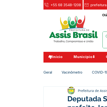
+55 68 3548-1208
prefeitur
Olá
🏘️Início
Município⬇️
Geral
Vacinômetro
COVID-1
Prefeitura de Assi
Agricultura e Meio Ambiente
Deputada S