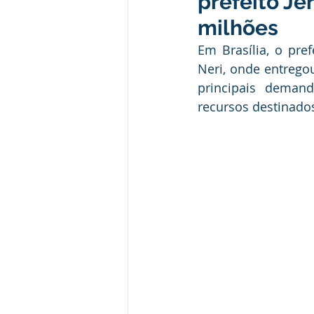
prefeito Je
Desporto Cultura e Lazer
E
milhões
Em Brasília, o pref
Patrimônio Municipal
Segur
Neri, onde entrego
principais deman
recursos destinado
Comunicados e Avisos
Com
Alagação e Enchente
Capac