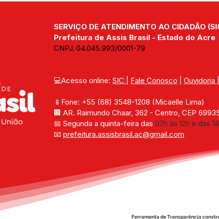
BRASIL RECEBE TÍTULO
fort
DEFINITIVO DA ÁREA DO
Assi
SERVIÇO DE ATENDIMENTO AO CIDADÃO (SI
KM 02 E AVANÇA NA
REGULARIZAÇÃO
Prefeitura de Assis Brasil - Estado do Acre
FUNDIÁRIA
CNPJ. 04.045.993/0001-79
💻Acesso online: 
SIC 
| 
Fale Conosco
 | 
Ouvidoria
📱Fone: +55 (68) 
3548-1208 
(Micaelle Lima)
🏢 
AR. Raimundo Chaar, 362 - Centro, CEP 69935-
📅 Segunda a quinta-feira das 
07h às 12h e das 14
📧 
prefeitura.assisbrasil.ac
@gmail.com
Ferramenta de Transparência constr