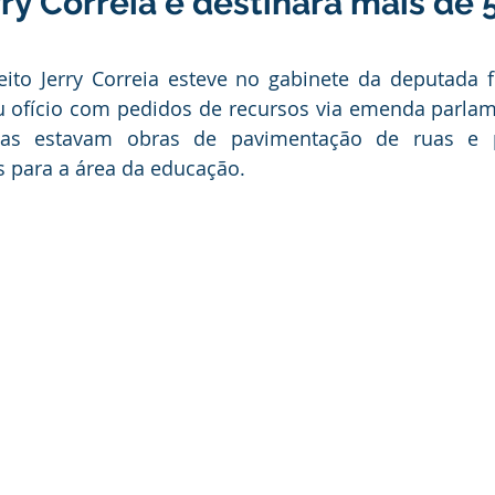
rry Correia e destinará mais de 
ducação
Infraestrutura e Obras
Institucional e Governo
eito Jerry Correia esteve no gabinete da deputada f
ança Publica
Dengue
No Gabinete
Convênios e Pa
u ofício com pedidos de recursos via emenda parlame
das estavam obras de pavimentação de ruas e pr
s para a área da educação.
unidade
Convite
Emenda Parlamentar
Licitações
itação
Esporte
Turismo
Secretaria da Mulher