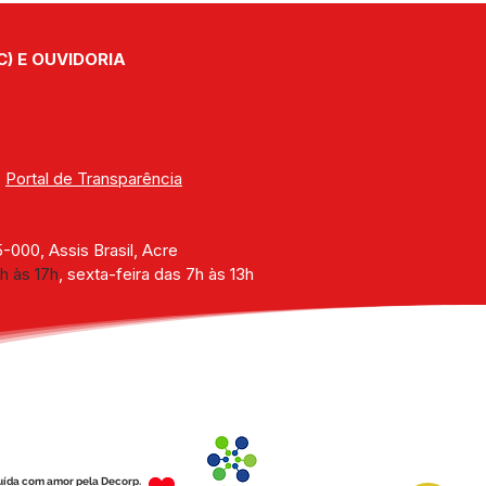
alecer os serviços da
stência Social
C) E OUVIDORIA
| 
Portal de Transparência
000, Assis Brasil, Acre
h às 17h
, sexta-feira das 7h às 13h
uída com amor pela Decorp.