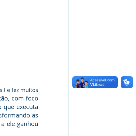
l e fez muitos 
tão, com foco 
 que executa 
sformando as 
ra ele ganhou 