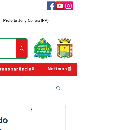
Prefeito
Jerry Correia (PP)
Notícias📰
ransparência⬇️
do