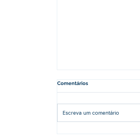
Comentários
Escreva um comentário
Histórico: Assis Brasil
recebe mais de 444 títulos