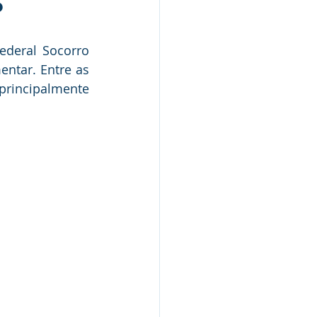
5
Nota de Pesar
ederal Socorro 
rcerias
ntar. Entre as 
incipalmente 
Defesa Civil
Concurso