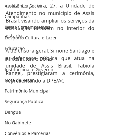
nesta terça-feira, 27, a Unidade de 
Assistência Social
Atendimento no município de Assis 
Campanhas
Brasil, visando ampliar os serviços da 
Datas Comemorativas
instituição também no interior do 
estado.   
Desporto Cultura e Lazer
Educação
A defensora-geral, Simone Santiago e 
a defensora pública que atua na 
Infraestrutura e Obras
unidade de Assis Brasil, Fabíola 
Institucional e Governo
Rangel, prestigiaram a cerimônia, 
Nota de Pesar
representando a DPE/AC.   
Patrimônio Municipal
Segurança Publica
Dengue
No Gabinete
Convênios e Parcerias