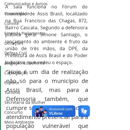
Comunicados e Avisos
A sala funciona no Fórum do 
município de Assis Brasil, localizado 
Comunidade
na Rua Francisco das Chagas, 872, 
Convite
Bairro Cascata. Segundo a defensora 
Emenda Parlamentar
pública geral Simone Santiago, o 
lançamento do ambiente é fruto da 
Licitações
união de três mãos, da DPE, da 
Defesa Civil
Prefeitura de Assis Brasil e do Poder 
Judiciário, que cedeu o espaço.  
Alagação e Enchente
"Hoje é um dia de realização 
Capacitação
não só para o município de 
Esporte
Assis Brasil, mas para a 
Turismo
Defensoria também, que 
Secretaria da Mulher
cumpre seu papel, trazendo o 
Concurso
atendimento presencial para a 
Meio Ambiente
população vulnerável que 