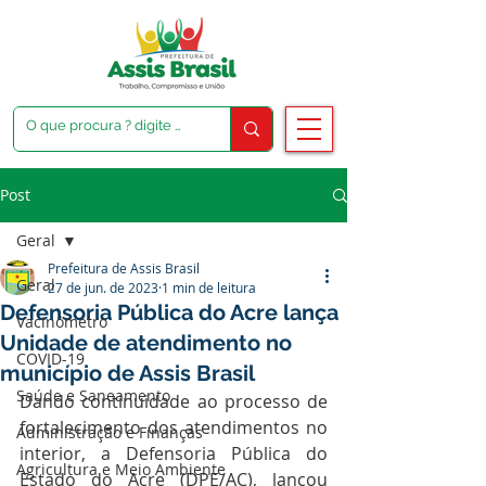
Post
Geral
Prefeitura de Assis Brasil
Geral
27 de jun. de 2023
1 min de leitura
Defensoria Pública do Acre lança
Vacinômetro
Unidade de atendimento no
COVID-19
município de Assis Brasil
Saúde e Saneamento
Dando continuidade ao processo de 
fortalecimento dos atendimentos no 
Administração e Finanças
interior, a Defensoria Pública do 
Agricultura e Meio Ambiente
Estado do Acre (DPE/AC), lançou 