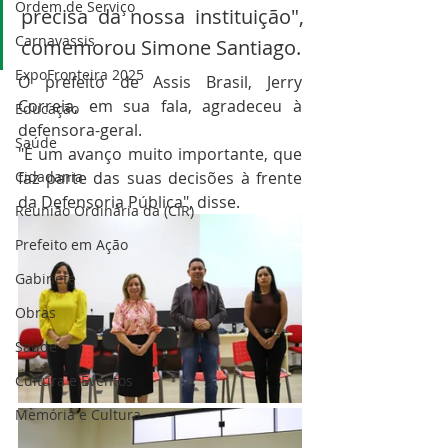
Ordem de Serviço
precisa da nossa instituição", 
Carnavassis
comemorou Simone Santiago.
ExpoFronteira 2025
O prefeito de Assis Brasil, Jerry 
Correia, em sua fala, agradeceu à 
Educação
defensora-geral. 
Saúde
"É um avanço muito importante, que 
Cidadania
faz parte das suas decisões à frente 
da Defensoria Pública", disse.
Reunião Ordinária da (CIR)
Prefeito em Ação
Gabinete
Obras
Saúde
Cultura e Eventos
Memória e Cultura