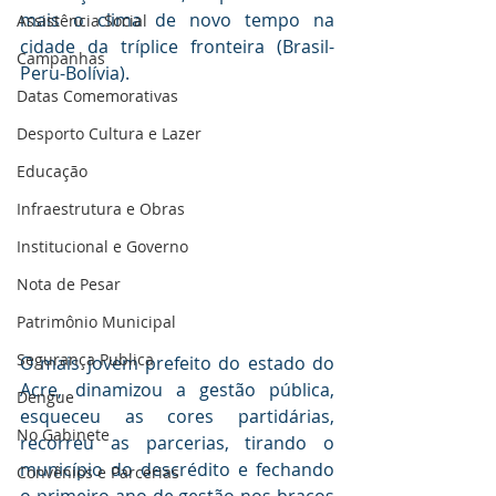
mais o clima de novo tempo na 
Assistência Social
cidade da tríplice fronteira (Brasil-
Campanhas
Peru-Bolívia).
Datas Comemorativas
Desporto Cultura e Lazer
Educação
Infraestrutura e Obras
Institucional e Governo
Nota de Pesar
Patrimônio Municipal
Segurança Publica
O mais jovem prefeito do estado do 
Acre, dinamizou a gestão pública, 
Dengue
esqueceu as cores partidárias, 
No Gabinete
recorreu as parcerias, tirando o 
município do descrédito e fechando 
Convênios e Parcerias
o primeiro ano de gestão nos braços 