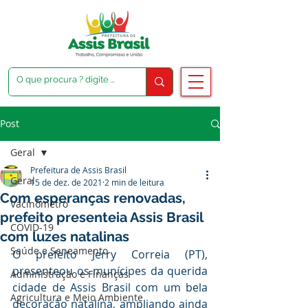
Post
Geral
Prefeitura de Assis Brasil
Geral
15 de dez. de 2021
2 min de leitura
Com esperanças renovadas,
Vacinômetro
prefeito presenteia Assis Brasil
COVID-19
com luzes natalinas
Saúde e Saneamento
O prefeito Jerry Correia (PT), 
presenteou os munícipes da querida 
Administração e Finanças
cidade de Assis Brasil com um bela 
Agricultura e Meio Ambiente
decoração natalina, ampliando ainda 