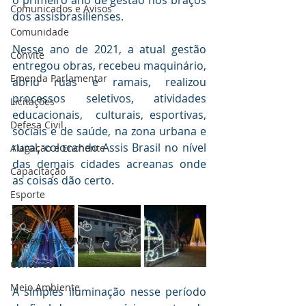
Comunicados e Avisos
dos assisbrasilienses.
Comunidade
Nesse ano de 2021, a atual gestão 
Convite
entregou obras, recebeu maquinário, 
Emenda Parlamentar
abriu ruas e ramais, realizou 
processos seletivos, atividades 
Licitações
educacionais,  culturais, esportivas, 
Defesa Civil
sociais e de saúde, na zona urbana e 
rural, colocando Assis Brasil no nível 
Alagação e Enchente
das demais cidades acreanas onde 
Capacitação
as coisas dão certo.
Esporte
Turismo
Secretaria da Mulher
Concurso
Meio Ambiente
A simples iluminação nesse período 