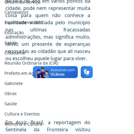
de final de ano em vários pontos da 
Ordem de Serviço
cidade, pode nem representar muita 
Carnavassis
coisa para quem não conhece a 
realidade vivenciada pelo município 
ExpoFronteira 2025
nas ultimas fracassadas 
Educação
administrações, mas significa muito, 
Saúde
talvez um presente de esperanças 
renovadas ao cidadão que ali nasceu 
Cidadania
ou escolheu aquele lugar para viver.
Reunião Ordinária da (CIR)
Prefeito em Ação
Gabinete
Obras
Saúde
Cultura e Eventos
Em Assis Brasil, a reportagem do 
Memória e Cultura
Sentinela da Fronteira visitou 