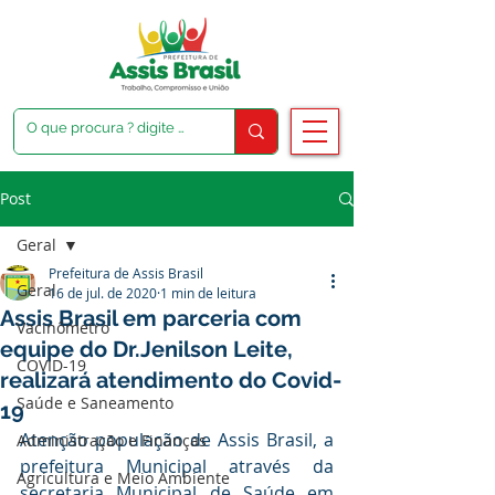
Post
Geral
Prefeitura de Assis Brasil
Geral
16 de jul. de 2020
1 min de leitura
Assis Brasil em parceria com
Vacinômetro
equipe do Dr.Jenilson Leite,
COVID-19
realizará atendimento do Covid-
Saúde e Saneamento
19
Atenção população de Assis Brasil, a 
Administração e Finanças
prefeitura Municipal através da 
Agricultura e Meio Ambiente
secretaria Municipal de Saúde em 