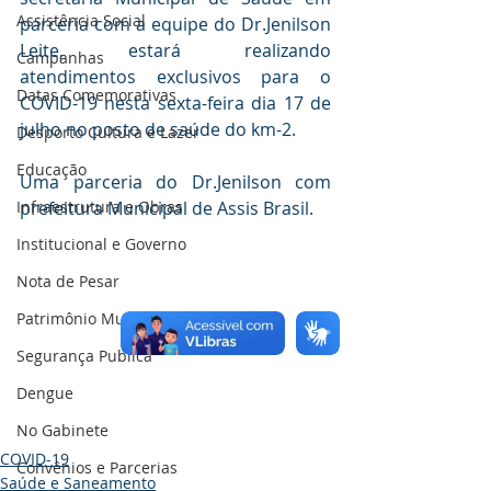
Assistência Social
parceria com a equipe do Dr.Jenilson 
Leite, estará realizando 
Campanhas
atendimentos exclusivos para o 
Datas Comemorativas
COVID-19 nesta sexta-feira dia 17 de 
julho no posto de saúde do km-2.
Desporto Cultura e Lazer
Educação
Uma parceria do Dr.Jenilson com 
Infraestrutura e Obras
prefeitura Municipal de Assis Brasil.
Institucional e Governo
Nota de Pesar
Patrimônio Municipal
Segurança Publica
Dengue
No Gabinete
COVID-19
Convênios e Parcerias
Saúde e Saneamento