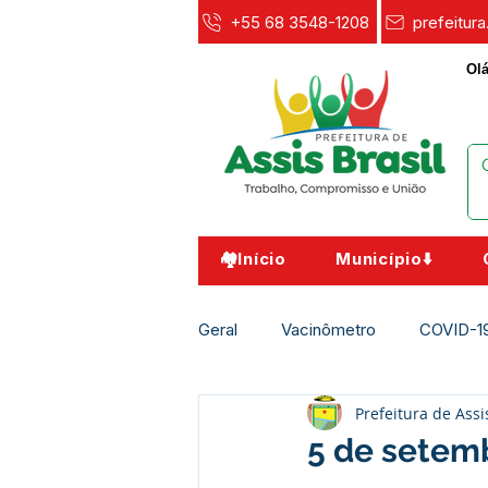
+55 68 3548-1208
prefeitur
Olá
🏘️Início
Município⬇️
Geral
Vacinômetro
COVID-1
Prefeitura de Assi
Agricultura e Meio Ambiente
5 de setemb