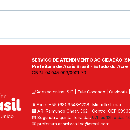
Parabéns, Acre! 64 anos de
12 d
conquistas e esperança
Nam
SERVIÇO DE ATENDIMENTO AO CIDADÃO (SI
Prefeitura de Assis Brasil - Estado do Acre
CNPJ. 04.045.993/0001-79
💻Acesso online: 
SIC 
| 
Fale Conosco
 | 
Ouvidoria
📱Fone: +55 (68) 
3548-1208 
(Micaelle Lima)
🏢 
AR. Raimundo Chaar, 362 - Centro, CEP 69935-
📅 Segunda a quinta-feira das 
07h às 12h e das 14
📧 
prefeitura.assisbrasil.ac
@gmail.com