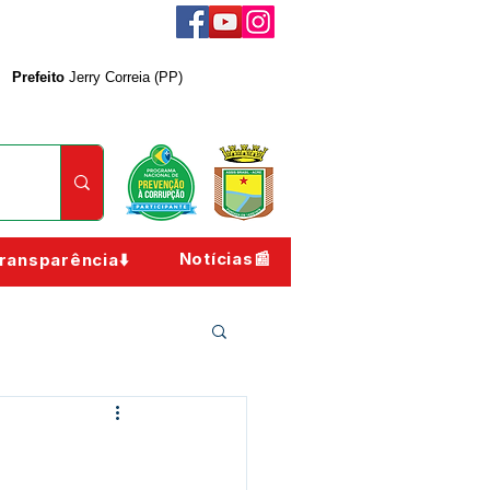
Prefeito
Jerry Correia (PP)
Notícias📰
ransparência⬇️