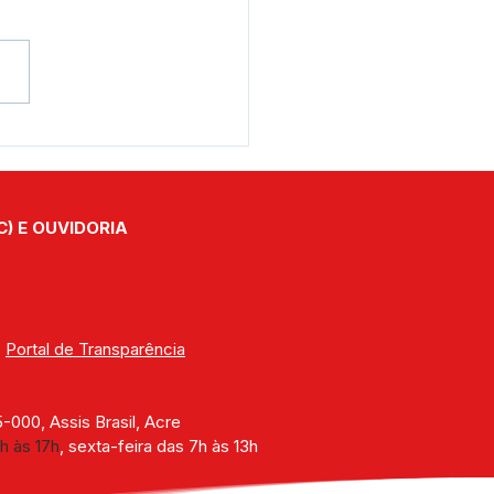
e junho: Feliz Dia dos
orados!
C) E OUVIDORIA
| 
Portal de Transparência
000, Assis Brasil, Acre
h às 17h
, sexta-feira das 7h às 13h