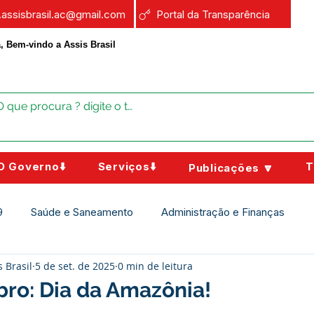
a.assisbrasil.ac@gmail.com
Portal da Transparência
, Bem-vindo a Assis Brasil
O Governo⬇️
Serviços⬇️
T
Publicações 🔽
9
Saúde e Saneamento
Administração e Finanças
s Brasil
5 de set. de 2025
0 min de leitura
Assistência Social
Campanhas
Datas Comemorativas
ro: Dia da Amazônia!