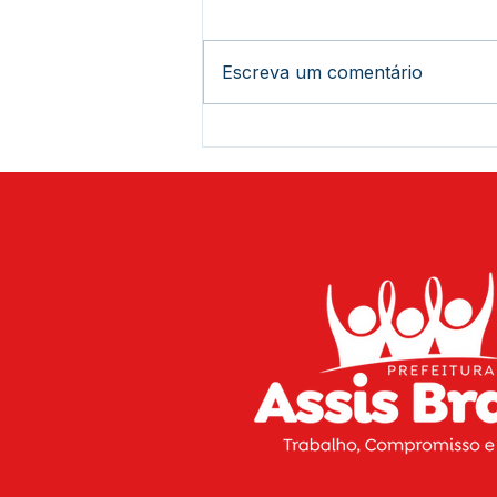
Escreva um comentário
Está chegando a hora de
curtir o 20º Festival de Praia
de Assis Brasil! Serão três
dias de muito sol, diversão,
música e esporte para você
aproveitar o melhor do
verão na nossa região.