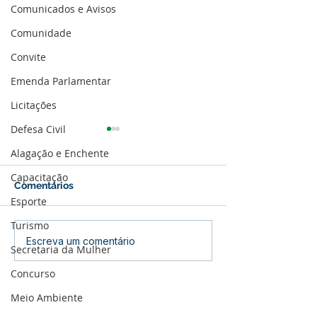
Comunicados e Avisos
Comunidade
Convite
Emenda Parlamentar
Licitações
Defesa Civil
Alagação e Enchente
Capacitação
Comentários
Esporte
Turismo
Parabéns, Acre! 64 anos
12 de junho: Fel
Escreva um comentário
Secretaria da Mulher
de conquistas e
dos Namorados
esperança
Concurso
Meio Ambiente