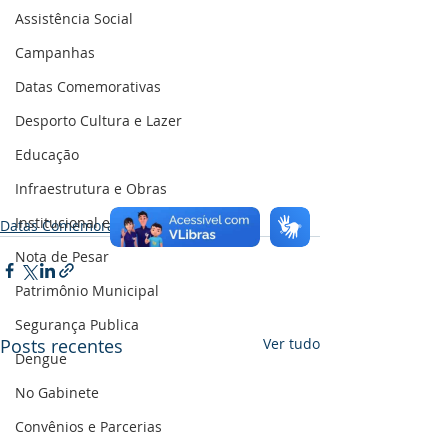
Assistência Social
Campanhas
Datas Comemorativas
Desporto Cultura e Lazer
Educação
Infraestrutura e Obras
Institucional e Governo
Datas Comemorativas
Nota de Pesar
Patrimônio Municipal
Segurança Publica
Posts recentes
Ver tudo
Dengue
No Gabinete
Convênios e Parcerias