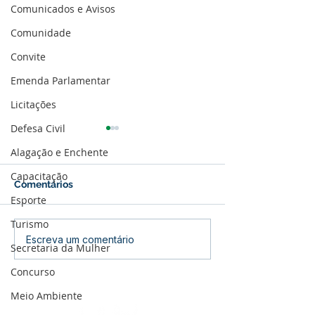
Comunicados e Avisos
Comunidade
Convite
Emenda Parlamentar
Licitações
Defesa Civil
Alagação e Enchente
Capacitação
Comentários
Esporte
Turismo
Parabéns, Acre! 64 anos
12 de junho: Fel
Escreva um comentário
Secretaria da Mulher
de conquistas e
dos Namorados
esperança
Concurso
Meio Ambiente