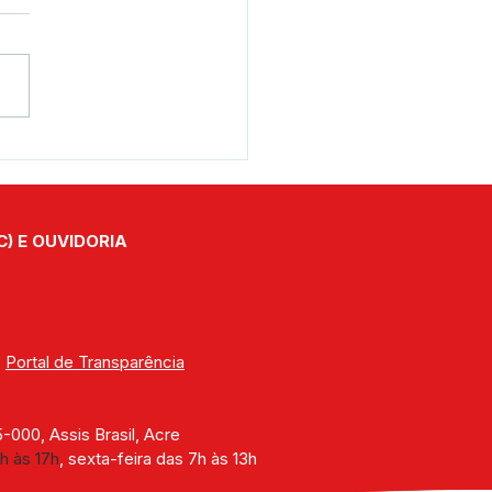
e junho: Feliz Dia dos
orados!
C) E OUVIDORIA
| 
Portal de Transparência
000, Assis Brasil, Acre
h às 17h
, sexta-feira das 7h às 13h