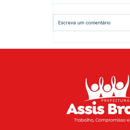
Escreva um comentário
Está chegando a hora de
curtir o 20º Festival de Praia
de Assis Brasil! Serão três
dias de muito sol, diversão,
música e esporte para você
aproveitar o melhor do
verão na nossa região.