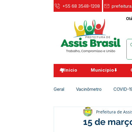
+55 68 3548-1208
prefeitur
Olá
🏘️Início
Município⬇️
Geral
Vacinômetro
COVID-1
Prefeitura de Assi
Agricultura e Meio Ambiente
15 de març