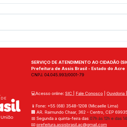
Parabéns, Acre! 64 anos de
12 d
conquistas e esperança
Nam
SERVIÇO DE ATENDIMENTO AO CIDADÃO (SI
Prefeitura de Assis Brasil - Estado do Acre
CNPJ. 04.045.993/0001-79
💻Acesso online: 
SIC 
| 
Fale Conosco
 | 
Ouvidoria
📱Fone: +55 (68) 
3548-1208 
(Micaelle Lima)
🏢 
AR. Raimundo Chaar, 362 - Centro, CEP 69935-
📅 Segunda a quinta-feira das 
07h às 12h e das 14
📧 
prefeitura.assisbrasil.ac
@gmail.com