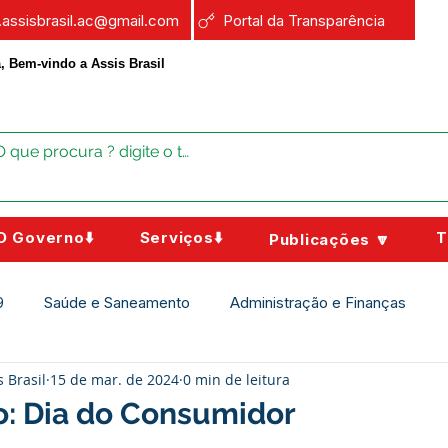
a.assisbrasil.ac@gmail.com
Portal da Transparência
, Bem-vindo a Assis Brasil
O Governo⬇️
Serviços⬇️
T
Publicações 🔽
9
Saúde e Saneamento
Administração e Finanças
s Brasil
15 de mar. de 2024
0 min de leitura
Assistência Social
Campanhas
Datas Comemorativas
o: Dia do Consumidor