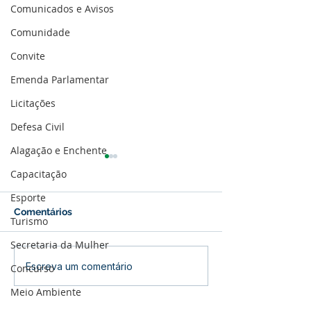
Comunicados e Avisos
Comunidade
Convite
Emenda Parlamentar
Licitações
Defesa Civil
Alagação e Enchente
Capacitação
Esporte
Comentários
Turismo
Secretaria da Mulher
Parabéns, Acre! 64 anos
12 de junho: Fel
Escreva um comentário
Concurso
de conquistas e
dos Namorados
Meio Ambiente
esperança