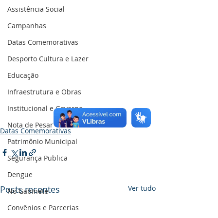
Assistência Social
Campanhas
Datas Comemorativas
Desporto Cultura e Lazer
Educação
Infraestrutura e Obras
Institucional e Governo
Nota de Pesar
Datas Comemorativas
Patrimônio Municipal
Segurança Publica
Dengue
Posts recentes
Ver tudo
No Gabinete
Convênios e Parcerias