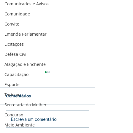
Comunicados e Avisos
Comunidade
Convite
Emenda Parlamentar
Licitações
Defesa Civil
Alagação e Enchente
Capacitação
Esporte
Turismo
Comentários
Secretaria da Mulher
Concurso
Parabéns, Acre! 64 anos
12 de junho: Fel
Escreva um comentário
Meio Ambiente
de conquistas e
dos Namorados
esperança