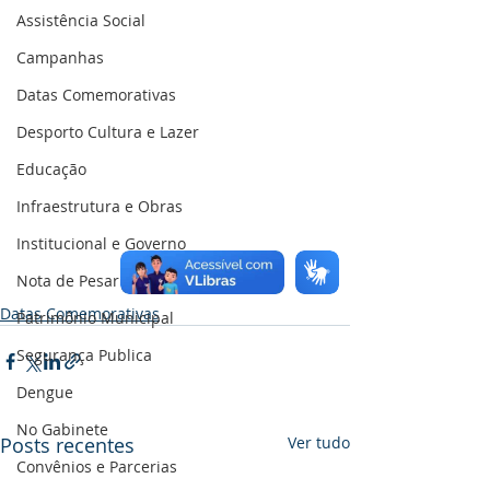
Assistência Social
Campanhas
Datas Comemorativas
Desporto Cultura e Lazer
Educação
Infraestrutura e Obras
Institucional e Governo
Nota de Pesar
Datas Comemorativas
Patrimônio Municipal
Segurança Publica
Dengue
No Gabinete
Posts recentes
Ver tudo
Convênios e Parcerias